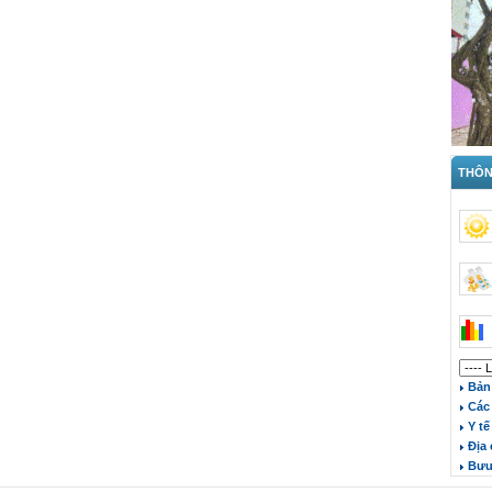
THÔNG
Bản 
Các 
Y tế
Địa 
Bưu 