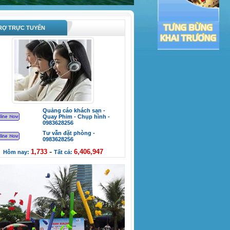
Ợ TRỰC TUYẾN
Quảng cáo khách sạn -
Quay Phim - Chụp hình -
0983628256
Tư vẫn đặt phòng -
0983628256
-
1,733
6,406,947
Hôm nay:
Tất cả: