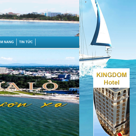
ẨM NANG
TIN TỨC