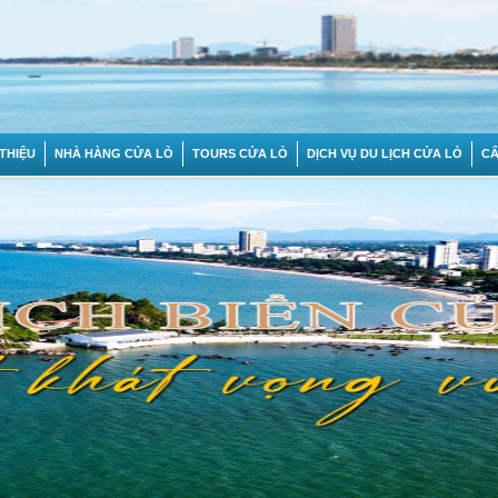
 THIỆU
NHÀ HÀNG CỬA LÒ
TOURS CỬA LÒ
DỊCH VỤ DU LỊCH CỬA LÒ
C