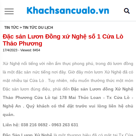
TIN TỨC
> TIN TỨC DU LỊCH
Đặc sản Lươn Đồng xứ Nghệ số 1 Cửa Lò
Thảo Phương
17/4/2023 - Viewed: 8454
Xứ Nghệ nổi tiếng với nền ẩm thực phong phú, trong đó lươn đồng
là một đặc sản nức tiếng nơi đây. Giờ đây món lươn Xứ Nghệ đã có
mặt nhiều tại Cửa Lò . Tuy nhiên, nếu muốn thưởng thức một món
Đặc sản lươn đúng điệu, phải đến
Đặc sản Lươn đồng Xứ Nghệ
Thảo Phương Cửa Lò
tại 178 Mai Thúc Loan - Tx Cửa Lò -
Nghệ An . Quý khách có thể đặt trước vui lòng liên hệ chủ
quán.
Liên hệ: 038 216 0692 - 0963 263 631
Đặc Sản Lươn Xứ Nghệ
là một thương hiệu đã có mặt tại Tx Cửa