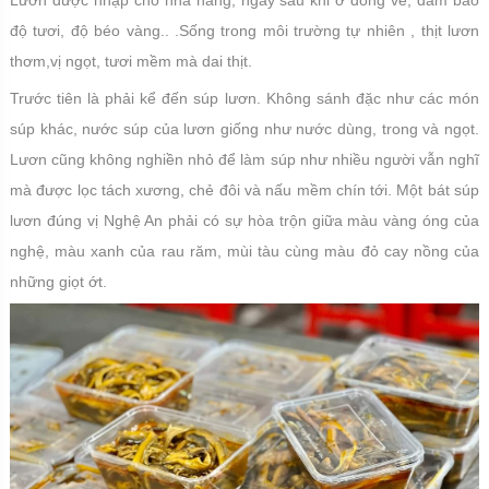
Lươn được nhập cho nhà hàng, ngay sau khi ở đồng về, đảm bảo
độ tươi, độ béo vàng.. .Sống trong môi trường tự nhiên , thịt lươn
thơm,vị ngọt, tươi mềm mà dai thịt.
Trước tiên là phải kể đến súp lươn. Không sánh đặc như các món
súp khác, nước súp của lươn giống như nước dùng, trong và ngọt.
Lươn cũng không nghiền nhỏ để làm súp như nhiều người vẫn nghĩ
mà được lọc tách xương, chẻ đôi và nấu mềm chín tới. Một bát súp
lươn đúng vị Nghệ An phải có sự hòa trộn giữa màu vàng óng của
nghệ, màu xanh của rau răm, mùi tàu cùng màu đỏ cay nồng của
những giọt ớt.