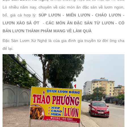
Lò nhiều năm nay, chuyên về các món ăn đặc sản về lươn ngon,
bổ, giá cả hợp lý:
SÚP LƯƠN - MIẾN LƯƠN - CHÁO LƯƠN -
LƯƠN XÀO SẢ ỚT
-
CÁC MÓN ĂN ĐẶC SẢN TỪ LƯƠN - CÓ
BÁN LƯƠN THÀNH PHẨM MANG VỀ LÀM QUÀ
Đặc Sản Lươn Xứ Nghệ là của gia đình gia truyền từ đời ông cha
để lại.