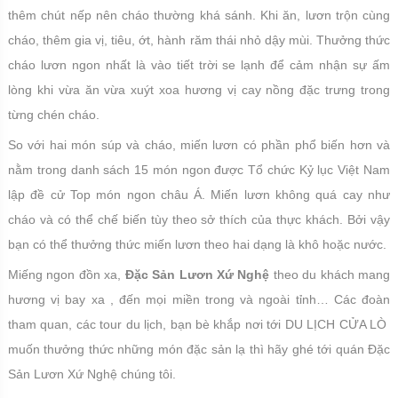
thêm chút nếp nên cháo thường khá sánh. Khi ăn, lươn trộn cùng
cháo, thêm gia vị, tiêu, ớt, hành răm thái nhỏ dậy mùi. Thưởng thức
cháo lươn ngon nhất là vào tiết trời se lạnh để cảm nhận sự ấm
lòng khi vừa ăn vừa xuýt xoa hương vị cay nồng đặc trưng trong
từng chén cháo.
So với hai món súp và cháo, miến lươn có phần phổ biến hơn và
nằm trong danh sách 15 món ngon được Tổ chức Kỷ lục Việt Nam
lập đề cử Top món ngon châu Á. Miến lươn không quá cay như
cháo và có thể chế biến tùy theo sở thích của thực khách. Bởi vậy
bạn có thể thưởng thức miến lươn theo hai dạng là khô hoặc nước.
Miếng ngon đồn xa,
Đặc Sản Lươn Xứ Nghệ
theo du khách mang
hương vị bay xa , đến mọi miền trong và ngoài tỉnh… Các đoàn
tham quan, các tour du lịch, bạn bè khắp nơi tới DU LỊCH CỬA LÒ
muốn thưởng thức những món đặc sản lạ thì hãy ghé tới quán Đặc
Sản Lươn Xứ Nghệ chúng tôi.