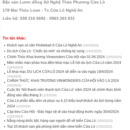
Đặc sản Lươn đồng Xứ Nghệ Thảo Phương Cửa Lò
178 Mai Thúc Loan - Tx Cửa Lò Nghệ An
Liên hệ: 038 216 0692 - 0963 263 631
Tin tức khác:
Khách sạn có sân Pickleball ở Cửa Lò Nghệ An
(18/4/2026)
Du lịch Cửa Lò: ‘Chiếc áo mới’ và những kỳ vọng
(14/4/2025)
Chính Thức Khai trương Vinwonders Cửa Hội vào 01.06.2024
(22/5/2024)
Mãn nhãn màn pháo hoa đêm khai mạc Lễ hội du lịch Cửa Lò năm 2024
(19/4/2024)
Lễ khai mạc DU LỊCH CỬA LÒ 2024 sẽ diễn ra vào ngày 18/4/2024
(4/4/2024)
CHÍNH THỨC: KHAI TRƯƠNG VINWONDERS CỬA HỘI VÀO 1.6.2024
(4/4/2024)
Cuộc thi ‘Nữ thanh niên thanh lịch Cửa Lò’ năm 2024 sẽ chính thức khởi
động vào đầu tháng 3
(1/3/2024)
Cửa Lò phấn đấu đón và phục vụ 4,15 triệu lượt khách du lịch trong năm
2024
(1/3/2024)
Cáp treo Cửa Hội - Đảo Ngư sẽ đi vào hoạt động trước ngày 30/4/2024
(23/2/2024)
Nắng nóng khốc liệt, hàng vạn người đổ về biển Cửa Lò
(20/6/2023)
Top 20 khách sạn giá phòng bình dân view biển Cửa Lò
(23/5/2023)