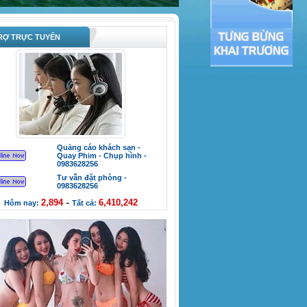
Ợ TRỰC TUYẾN
Quảng cáo khách sạn -
Quay Phim - Chụp hình -
0983628256
Tư vẫn đặt phòng -
0983628256
-
2,894
6,410,242
Hôm nay:
Tất cả: