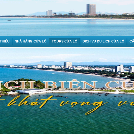
 THIỆU
NHÀ HÀNG CỬA LÒ
TOURS CỬA LÒ
DỊCH VỤ DU LỊCH CỬA LÒ
C