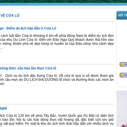
 VỀ CỬA LÒ
HỖ TR
gư - Điểm du lịch hấp dẫn ở Cửa Lò
ách bãi tắm Cửa lò khoảng 6 km về phía đông Nam là điểm du lịch tâm
ái của khu Du Lịnh Cửa lò. Đến với Đảo Ngư Quý khách được thả hồn vào
h mông, khảm phá vẽ đẹp hùng vĩ, huyền bí của Đảo cũng như cảnh đẹp
..
ướng thức văn hóa ẩm thực Cửa lò
 - Dịch vụ du lịch đặc trưng Cửa lò. Về cửa lò quý vị sẽ được tham gia
rình câu mực do DU LỊCH ĐẠI DƯƠNG tổ chức và thưởng thức các món ăn
ực.
Nghệ
ịch Cửa lò 120 km về phía Tây Bắc, Vườn Quốc gia Pù Mát có diện tích
i bảo tồn, hội tụ các loài động thực vật hoang dã, đặc biệt còn lưu giữ
g vật quý hiếm. Pù mát là khu du lịch sinh thái hấp dẫn với nhiều dịch vụ