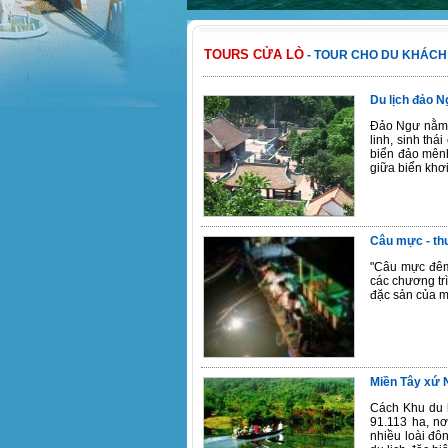
TOURS CỬA LÒ
- TOUR CHO DU KHÁCH
Du lịch đảo N
Đảo Ngư nằm c
linh, sinh th
biển đảo mên
giữa biển khơi.
Câu mực - th
"Câu mực đêm'
các chương t
đặc sản của m
Miền Tây xứ 
Cách Khu du l
91.113 ha, nơ
nhiều loài đôn