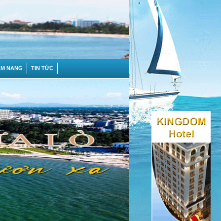
ẨM NANG
TIN TỨC