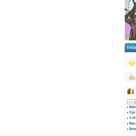
THÔNG
Bản 
Các 
Y tế
Địa 
Bưu 