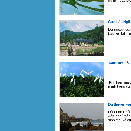
du lịch đặc biệ
Cửa Lò - Ngã 
Du ngoãn sôn
bảo vệ đất nư
Tour Cửa Lò -
Khi tham gia 
mình trong cả
Du thuyền vãn
Đảo Lan Châu 
đến nghỉ mát 
sinh thái vô c