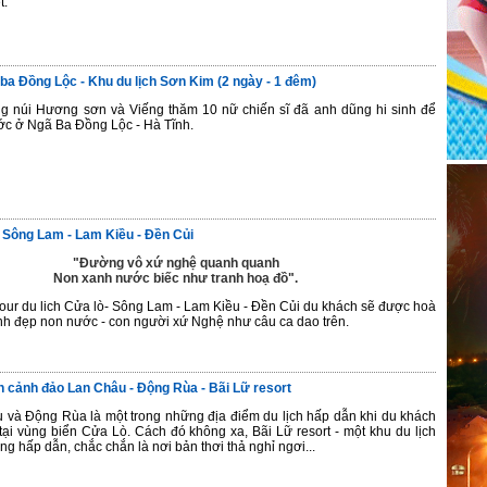
t.
ba Đồng Lộc - Khu du lịch Sơn Kim (2 ngày - 1 đêm)
g núi Hương sơn và Viếng thăm 10 nữ chiến sĩ đã anh dũng hi sinh để
ớc ở Ngã Ba Đồng Lộc - Hà Tĩnh.
 Sông Lam - Lam Kiều - Đền Củi
"Đường vô xứ nghệ quanh quanh
Non xanh nước biếc như tranh hoạ đồ".
tour du lich Cửa lò- Sông Lam - Lam Kiều - Đền Củi du khách sẽ được hoà
nh đẹp non nước - con người xứ Nghệ như câu ca dao trên.
 cảnh đảo Lan Châu - Động Rùa - Bãi Lữ resort
và Động Rùa là một trong những địa điểm du lịch hấp dẫn khi du khách
tại vùng biển Cửa Lò. Cách đó không xa, Bãi Lữ resort - một khu du lịch
ùng hấp dẫn, chắc chắn là nơi bản thơi thả nghỉ ngơi...