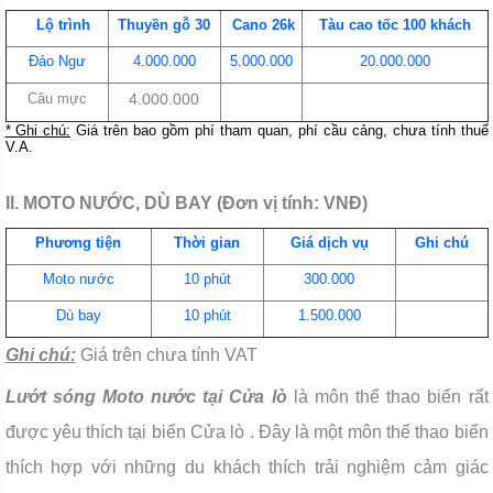
Lộ trình
Thuyền gỗ 30
Cano 26k
Tàu cao tốc 100 khách
Đảo Ngư
4.000.000
5.000.000
20.000.000
Câu mực
4.000.000
* Ghi chú:
Giá trên bao gồm phí tham quan, phí cầu cảng, chưa tính thuế
V.A.
II. MOTO NƯỚC, DÙ BAY (Đơn vị tính: VNĐ)
Phương tiện
Thời gian
Giá dịch vụ
Ghi chú
Moto nước
10 phút
300.000
Dù bay
10 phút
1.500.000
Ghi chú:
Giá trên chưa tính VAT
Lướt sóng Moto nước tại Cửa lò
là môn thể thao biển rất
được yêu thích tại biển Cửa lò . Đây là một môn thể thao biển
thích hợp với những du khách thích trải nghiệm cảm giác