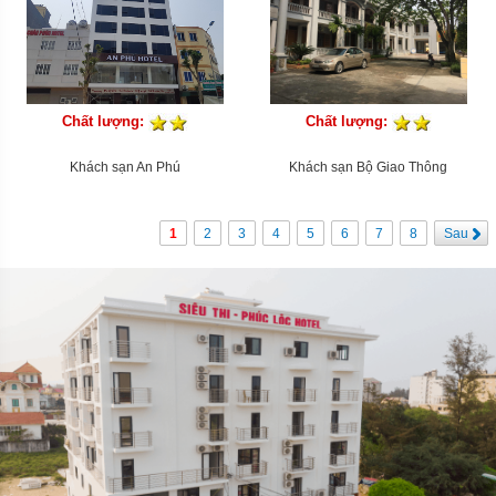
Chất lượng:
Chất lượng:
Khách sạn An Phú
Khách sạn Bộ Giao Thông
1
2
3
4
5
6
7
8
Sau