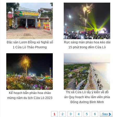
Đặc sản Lươn Đồng xứ Nghệ số
Rực sáng màn pháo hoa kéo dài
1 Cửa Lò Thảo Phương
15 phút trong đêm Cửa Lò
Thị xã Cửa Lò lấy ý kiến về đồ
Kế hoạch bắn pháo hoa chào
án Quy hoạch khu lâm viên phía
mừng năm du lịch Cửa Lò 2023
Đông đường Bình Minh
1
2
3
4
5
6
Sau