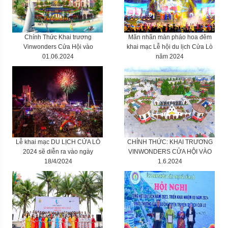
Chính Thức Khai trương
Mãn nhãn màn pháo hoa đêm
Vinwonders Cửa Hội vào
khai mạc Lễ hội du lịch Cửa Lò
01.06.2024
năm 2024
Lễ khai mạc DU LỊCH CỬA LÒ
CHÍNH THỨC: KHAI TRƯƠNG
2024 sẽ diễn ra vào ngày
VINWONDERS CỬA HỘI VÀO
18/4/2024
1.6.2024