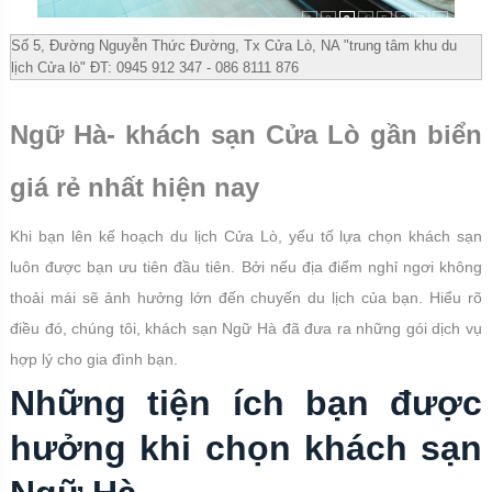
1
2
3
4
5
6
7
8
Số 5, Đường Nguyễn Thức Đường, Tx Cửa Lò, NA "trung tâm khu du
lịch Cửa lò" ĐT: 0945 912 347 - 086 8111 876
Ngữ Hà- k
hách sạn Cửa Lò gần biển
giá rẻ nhất hiện nay
Khi bạn lên kế hoạch du lịch Cửa Lò, yếu tố lựa chọn khách sạn
luôn được bạn ưu tiên đầu tiên. Bởi nếu địa điểm nghỉ ngơi không
thoải mái sẽ ảnh hưởng lớn đến chuyến du lịch của bạn. Hiểu rõ
điều đó, chúng tôi, khách sạn Ngữ Hà đã đưa ra những gói dịch vụ
hợp lý cho gia đình bạn.
Những tiện ích bạn được
hưởng khi chọn khách sạn