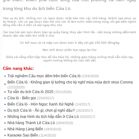
trong lòng khu du lịch biển Cửa Lò.
Vào vụ du lịch, những con cá ngon được nhặt bán cho các nhà hàng, khách sạn phục vụ
du khách, còn cá tạp được bán mớ cho các lò làm nước mắm trong vùng với giá dăm nghìn
đồng mỗi cân ở bến cá sát ngay khu chợ
Các loại hải sản tươi được bán tại quầy hàng thủy sản Vinh Hà - một trong những điểm kinh
doanh đặc sản biển lớn nhất ở chợ
Có thể mua cả cá mập con được bán ở đây với giá 150.000 đồng/kg
Mực khô được phân loại ngay tại chợ
Giữa cái nắng hầm hập như đổ lửa mùa hè, những gian hàng nướng thuê vẫn luôn tay,
người nướng không lúc nào hết việc
Cẩm nang khác:
Trải nghiệm Câu mực đêm trên biển Cửa lò
(23/4/2020)
Biển Cửa lò - Không gian lý tưởng cho kỳ nghỉ mùa mùa dịch virus Corona
(22/2/2020)
Tư vẫn du lịch Cửa lò 2020
(25/1/2020)
Cửa lò - Biển gọi
(23/4/2017)
Biển Cửa lò - Hòn Ngọc Xanh Xứ Nghệ
(1/4/2017)
Du lịch Cửa lò - Ăn gì, chơi gì nghỉ đâu?
(16/3/2017)
Những loại hình du lịch hấp dẫn ở Cửa Lò
(9/3/2017)
Nhà hàng Thành Lê Cửa Lò
(28/4/2016)
Nhà Hàng Làng Biển
(18/4/2016)
Karaoke Sao Biển
(11/4/2015)