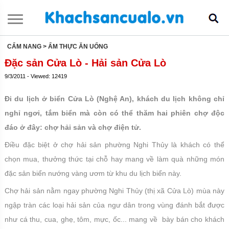
CẨM NANG
> ẨM THỰC ĂN UỐNG
Đặc sản Cửa Lò - Hải sản Cửa Lò
9/3/2011 - Viewed: 12419
Đi du lịch ở biển Cửa Lò (Nghệ An), khách du lịch không chỉ
nghỉ ngơi, tắm biển mà còn có thể thăm hai phiên chợ độc
đáo ở đây: chợ hải sản và chợ điện tử.
Điều đặc biệt ở chợ hải sản phường Nghi Thủy là khách có thể
chọn mua, thưởng thức tại chỗ hay mang về làm quà những món
đặc sản biển nướng vàng ươm từ khu du lịch biển này.
Chợ hải sản nằm ngay phường Nghi Thủy (thị xã Cửa Lò) mùa này
ngập tràn các loại hải sản của ngư dân trong vùng đánh bắt được
như cá thu, cua, ghẹ, tôm, mực, ốc... mang về bày bán cho khách