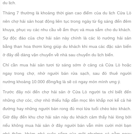
du lịch.
Tháng 7 thường là khoảng thời gian cao điểm của du lịch Cửa Lò
nên chợ hải sản hoạt động liên tục trong ngày từ 6g sáng đến đêm
khuya, phục vụ các nhu cầu về ẩm thực và mua sắm cho du khách.
Sự độc đáo của chợ hải sản này chính là các lò nướng hải sản
bằng than hoa thơm lừng giúp du khách khi mua các đặc sản biển
ở đây dễ dàng vận chuyển về nhà sau chuyến du lịch biển.
Chỉ cần mua hải sản tươi từ sáng sớm ở cảng cá Cửa Lò hoặc
ngay trong chợ, nhờ người bán rửa sạch, sau đó thuê người
nướng khoảng 10.000 đồng/kg là sẽ có ngay món mình ưng ý.
Trước đây nói đến chợ hải sản ở Cửa Lò người ta chỉ biết đến
những chợ cóc, chợ nhỏ thiếu hấp dẫn mọc lên khắp nơi kể cả hè
đường hay những người bán rong đủ mọi lứa tuổi chèo kéo khách.
Giờ đây đến khu chợ hải sản này du khách cảm thấy hài lòng bởi
nếu không mua hải sản ở đây người bán vẫn mỉm cười mời bạn
ghé thăm, khám phá cuộc sống của một phường cá nằm ngay