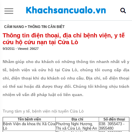
CẨM NANG
> THÔNG TIN CẦN BIẾT
Thông tin điện thoại, địa chỉ bệnh viện, y tế
cứu hộ cứu nạn tại Cửa Lò
9/3/2011 - Viewed: 26627
Nhằm giúp cho du khách có những thông tin nhanh nhất về y
tế, bệnh viện và cứu hộ tại Cửa Lò, chúng tôi cung cấp địa
chỉ, điện thoại khi du khách có nhu cầu. Địa chỉ, số điện thoại
có thể sai hoặc đã được thay đổi. Chúng tôi không chịu trách
nhiệm về vấn đề pháp luật có liên quan.
Trung tâm y tế, bệnh viện nội tuyến Cửa Lò
Tên bệnh viện
Địa chỉ
Số điện thoại
Bệnh Viện đa khoa thị Xã Cửa
Phường Nghi Hương,
038. 3955473 -
Lò
Thị xã Cửa Lò, Nghệ An
3955480