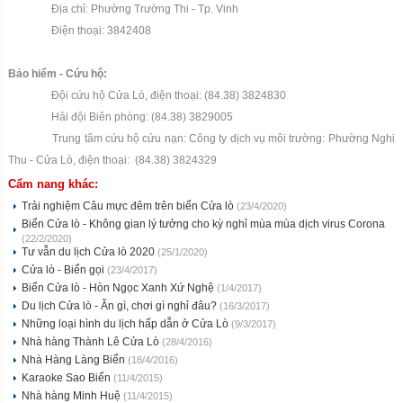
Địa chỉ: Phường Trường Thi - Tp. Vinh
Điện thoại: 3842408
Bảo hiểm - Cứu hộ:
Đội cứu hộ Cửa Lò, điện thoại: (84.38) 3824830
Hải đội Biên phòng: (84.38) 3829005
Trung tâm cứu hộ cứu nạn: Công ty dịch vụ môi trường: Phường Nghi
Thu - Cửa Lò, điện thoại: (84.38) 3824329
Cẩm nang khác:
Trải nghiệm Câu mực đêm trên biển Cửa lò
(23/4/2020)
Biển Cửa lò - Không gian lý tưởng cho kỳ nghỉ mùa mùa dịch virus Corona
(22/2/2020)
Tư vẫn du lịch Cửa lò 2020
(25/1/2020)
Cửa lò - Biển gọi
(23/4/2017)
Biển Cửa lò - Hòn Ngọc Xanh Xứ Nghệ
(1/4/2017)
Du lịch Cửa lò - Ăn gì, chơi gì nghỉ đâu?
(16/3/2017)
Những loại hình du lịch hấp dẫn ở Cửa Lò
(9/3/2017)
Nhà hàng Thành Lê Cửa Lò
(28/4/2016)
Nhà Hàng Làng Biển
(18/4/2016)
Karaoke Sao Biển
(11/4/2015)
Nhà hàng Minh Huệ
(11/4/2015)