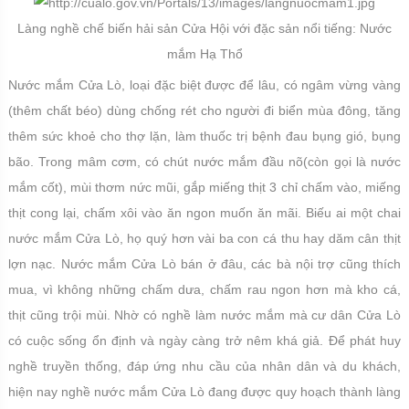
Làng nghề chế biến hải sản Cửa Hội với đặc sản nổi tiếng: Nước
mắm Hạ Thổ
Nước mắm Cửa Lò, loại đặc biệt được để lâu, có ngâm vừng vàng
(thêm chất béo) dùng chống rét cho người đi biển mùa đông, tăng
thêm sức khoẻ cho thợ lặn, làm thuốc trị bệnh đau bụng gió, bụng
bão. Trong mâm cơm, có chút nước mắm đầu nõ(còn gọi là nước
mắm cốt), mùi thơm nức mũi, gắp miếng thịt 3 chỉ chấm vào, miếng
thịt cong lại, chấm xôi vào ăn ngon muốn ăn mãi. Biếu ai một chai
nước mắm Cửa Lò, họ quý hơn vài ba con cá thu hay dăm cân thịt
lợn nạc. Nước mắm Cửa Lò bán ở đâu, các bà nội trợ cũng thích
mua, vì không những chấm dưa, chấm rau ngon hơn mà kho cá,
thịt cũng trội mùi. Nhờ có nghề làm nước mắm mà cư dân Cửa Lò
có cuộc sống ổn định và ngày càng trở nêm khá giả. Để phát huy
nghề truyền thống, đáp ứng nhu cầu của nhân dân và du khách,
hiện nay nghề nước mắm Cửa Lò đang được quy hoạch thành làng