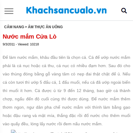
CẨM NANG
> ẨM THỰC ĂN UỐNG
Nước mắm Cửa Lò
9/3/2011 - Viewed: 10218
Để làm nước mắm, khâu đầu tiên là chọn cá. Cá để ướp nước mắm
phải là cá nục hoặc cá thu, cá nục có nhiều đạm hơn. Sau đó cho
vào thùng đóng bằng gỗ vàng tâm có nẹp đai thật chặt để ủ. Nếu
cá còn tươi thì ướp 5 đấu cá, 1 đấu muối, nếu cá đã ướp ngoài biển
thì muối ít hơn. Cá được ủ từ 9 đến 12 tháng, bao giờ cá thành
chợp, ngấu đến độ cuối cùng thì được dùng. Để nước mắm thêm
thơm ngon, ngư dân pha chế nước mắm với thính làm bằng gạo
hoặc đậu rang và mật mía, thắng đặc rồi đổ nước cho thêm muối
vào quấy đều, lóng lấy nước rồi đem nấu nước mắm.