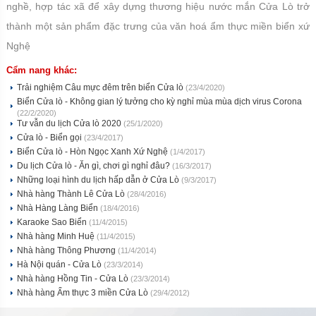
nghề, hợp tác xã để xây dựng thương hiệu nước mắn Cửa Lò trở
thành một sản phẩm đặc trưng của văn hoá ẩm thực miền biển xứ
Nghệ
Cẩm nang khác:
Trải nghiệm Câu mực đêm trên biển Cửa lò
(23/4/2020)
Biển Cửa lò - Không gian lý tưởng cho kỳ nghỉ mùa mùa dịch virus Corona
(22/2/2020)
Tư vẫn du lịch Cửa lò 2020
(25/1/2020)
Cửa lò - Biển gọi
(23/4/2017)
Biển Cửa lò - Hòn Ngọc Xanh Xứ Nghệ
(1/4/2017)
Du lịch Cửa lò - Ăn gì, chơi gì nghỉ đâu?
(16/3/2017)
Những loại hình du lịch hấp dẫn ở Cửa Lò
(9/3/2017)
Nhà hàng Thành Lê Cửa Lò
(28/4/2016)
Nhà Hàng Làng Biển
(18/4/2016)
Karaoke Sao Biển
(11/4/2015)
Nhà hàng Minh Huệ
(11/4/2015)
Nhà hàng Thông Phương
(11/4/2014)
Hà Nội quán - Cửa Lò
(23/3/2014)
Nhà hàng Hồng Tin - Cửa Lò
(23/3/2014)
Nhà hàng Ẩm thực 3 miền Cửa Lò
(29/4/2012)