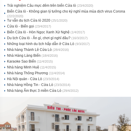
Trải nghiệm Câu mực đêm trên biển Cửa lò
(23/4/2020)
Biển Cửa lò - Không gian lý tưởng cho kỳ nghỉ mùa mùa dịch virus Corona
(22/2/2020)
Tư vẫn du lịch Cửa lò 2020
(25/1/2020)
Cửa lò - Biển gọi
(23/4/2017)
Biển Cửa lò - Hòn Ngọc Xanh Xứ Nghệ
(1/4/2017)
Du lịch Cửa lò - Ăn gì, chơi gì nghỉ đâu?
(16/3/2017)
Những loại hình du lịch hấp dẫn ở Cửa Lò
(9/3/2017)
Nhà hàng Thành Lê Cửa Lò
(28/4/2016)
Nhà Hàng Làng Biển
(18/4/2016)
Karaoke Sao Biển
(11/4/2015)
Nhà hàng Minh Huệ
(11/4/2015)
Nhà hàng Thông Phương
(11/4/2014)
Hà Nội quán - Cửa Lò
(23/3/2014)
Nhà hàng Hồng Tin - Cửa Lò
(23/3/2014)
Nhà hàng Ẩm thực 3 miền Cửa Lò
(29/4/2012)