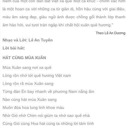
niềm của một con dân đất Việt xa quê Một ca khúc - chính xác hơn
là một hoan ca với những ca từ giản dị, hồn hậu cùng với giai điệu,
màu âm sáng đẹp, giàu ngữ ảnh được chồng gối thành lớp thanh
âm hào hởi, vui tươi tràn ngập khí chất hội xuân quê hương."
Theo Lê An Dương
Nhạc và Lời: Lê An Tuyên
Lời bài hát:
HÁT CÙNG MÙA XUÂN
Mùa Xuân sang nơi xa quê
Lòng rộn nhớ tới quê hương Việt nam
Lòng rộn rã mùa Xuân sang
Từng đàn Én bay nhanh về phương Nam nắng ấm
Nào cùng hát mùa Xuân sang
Muôn đóa hoa lung linh khoe màu
Nhờ Gió nhờ Chim nói giùm ta nhớ sao quê nhà
Cùng Gió cùng Hoa hát cùng ta những lời tâm tình