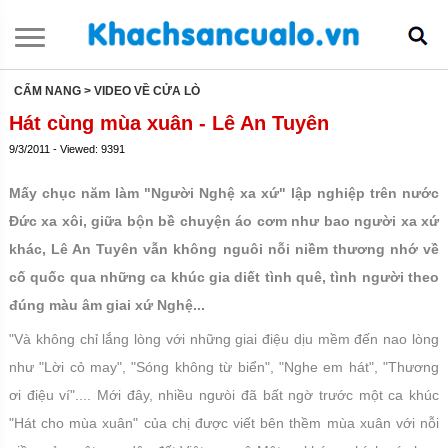
CẨM NANG
> VIDEO VỀ CỬA LÒ
Hát cùng mùa xuân - Lê An Tuyên
9/3/2011 - Viewed: 9391
Mấy chục năm làm "Người Nghệ xa xứ" lập nghiệp trên nước
Đức xa xôi, giữa bộn bề chuyện áo cơm như bao người xa xứ
khác, Lê An Tuyên vẫn không nguôi nỗi niềm thương nhớ về
cố quốc qua những ca khúc gia diết tình quê, tình người theo
đúng màu âm giai xứ Nghệ...
"Và không chỉ lắng lòng với những giai điệu dịu mềm đến nao lòng
như "Lời cỏ may", "Sóng không từ biển", "Nghe em hát", "Thương
ơi điệu ví".... Mới đây, nhiều ngưòi đã bất ngờ trước một ca khúc
"Hát cho mùa xuân" của chị được viết bên thềm mùa xuân với nỗi