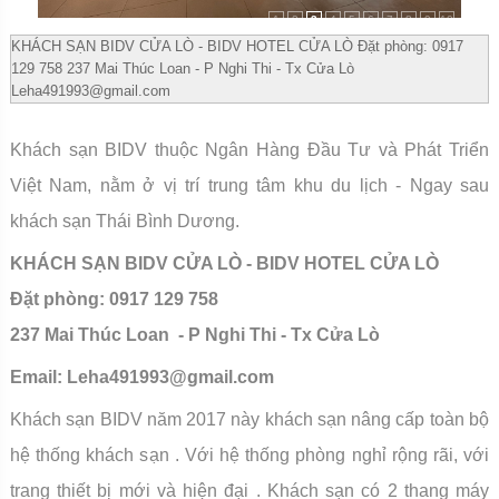
1
2
3
4
5
6
7
8
9
10
KHÁCH SẠN BIDV CỬA LÒ - BIDV HOTEL CỬA LÒ Đặt phòng: 0917
129 758 237 Mai Thúc Loan - P Nghi Thi - Tx Cửa Lò
Leha491993@gmail.com
Khách sạn BIDV thuộc Ngân Hàng Đầu Tư và Phát Triển
Việt Nam, nằm ở vị trí trung tâm khu du lịch - Ngay sau
khách sạn Thái Bình Dương.
KHÁCH SẠN BIDV CỬA LÒ - BIDV HOTEL CỬA LÒ
Đặt phòng: 0917 129 758
237 Mai Thúc Loan - P Nghi Thi - Tx Cửa Lò
Email:
Leha491993@gmail.com
Khách sạn BIDV năm 2017 này khách sạn nâng cấp toàn bộ
hệ thống khách sạn . Với hệ thống phòng nghỉ rộng rãi, với
trang thiết bị mới và hiện đại . Khách sạn có 2 thang máy