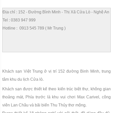
1
2
3
4
5
6
7
8
9
10
Địa chỉ : 152 - Đường Bình Minh - Thị Xã Cửa Lò - Nghệ An
Tel : 0383 947 999
Hotline : 0913 545 789 ( Mr Trung )
Khách sạn Việt Trung ở vị trí 152 đường Binh Minh, trung
tâm khu du lịch Cửa lò.
Khách sạn được thiết kế theo kiến trúc biệt thự, không gian
thoảng mát, Phía trước là khu vui chơi Max Carivel, công
viên Lan Châu và bãi biển Thu Thủy thơ mộng.