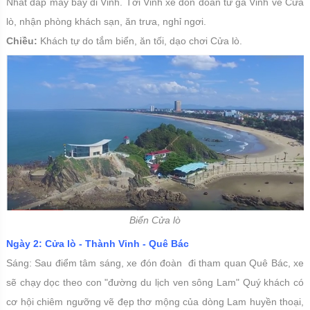
Nhất đáp máy bay đi Vinh. Tới Vinh xe đón đoàn từ ga Vinh về Cửa
lò, nhận phòng khách sạn, ăn trưa, nghỉ ngơi.
Chiều:
Khách tự do tắm biển, ăn tối, dạo chơi Cửa lò.
Biển Cửa lò
Ngày 2: Cửa lò - Thành Vinh - Quê Bác
Sáng: Sau điểm tâm sáng, xe đón đoàn đi tham quan Quê Bác, xe
sẽ chạy dọc theo con "đường du lịch ven sông Lam" Quý khách có
cơ hội chiêm ngưỡng vẽ đẹp thơ mộng của dòng Lam huyền thoại,