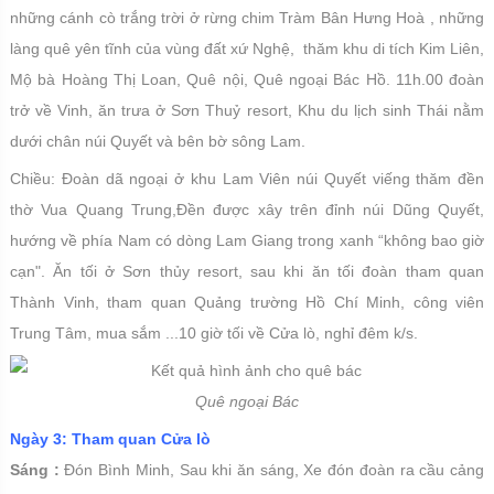
những cánh cò trắng trời ở rừng chim Tràm Bân Hưng Hoà , những
làng quê yên tĩnh của vùng đất xứ Nghệ, thăm khu di tích Kim Liên,
Mộ bà Hoàng Thị Loan, Quê nội, Quê ngoại Bác Hồ. 11h.00 đoàn
trở về Vinh, ăn trưa ở Sơn Thuỷ resort, Khu du lịch sinh Thái nằm
dưới chân núi Quyết và bên bờ sông Lam.
Chiều: Đoàn dã ngoại ở khu Lam Viên núi Quyết viếng thăm đền
thờ Vua Quang Trung,Đền được xây trên đỉnh núi Dũng Quyết,
hướng về phía Nam có dòng Lam Giang trong xanh “không bao giờ
cạn". Ăn tối ở Sơn thủy resort, sau khi ăn tối đoàn tham quan
Thành Vinh, tham quan Quảng trường Hồ Chí Minh, công viên
Trung Tâm, mua sắm ...10 giờ tối về Cửa lò, nghỉ đêm k/s.
Quê ngoại Bác
Ngày 3: Tham quan Cửa lò
Sáng :
Đón Bình Minh, Sau khi ăn sáng, Xe đón đoàn ra cầu cảng