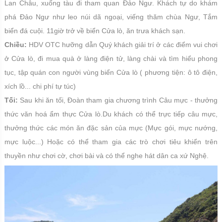
Lan Châu, xuống tàu đi tham quan Đảo Ngư. Khách tự do khám
phá Đảo Ngư như leo núi dã ngoại, viếng thăm chùa Ngư, Tắm
biển đá cuội. 11giờ trở về biển Cửa lò, ăn trưa khách sạn.
Chiều:
HDV OTC hưỡng dẫn Quý khách giải trí ở các điểm vui chơi
ở Cửa lò, đi mua quà ở làng điện tử, làng chài và tìm hiểu phong
tục, tập quán con người vùng biển Cửa lò ( phương tiện: ô tô điện,
xích lồ... chi phí tự túc)
Tối:
Sau khi ăn tối, Đoàn tham gia chương trình Câu mực - thưởng
thức văn hoá ẩm thực Cửa lò.Du khách có thể trực tiếp câu mực,
thưởng thức các món ăn đặc sản của mực (Mực gói, mực nướng,
mực luộc...) Hoặc có thể tham gia các trò chơi tiêu khiển trên
thuyền như chơi cờ, chơi bài và có thể nghe hát dân ca xứ Nghệ.