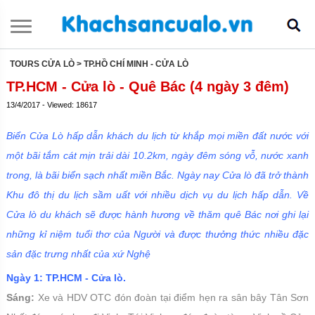
TOURS CỬA LÒ
> TP.HỒ CHÍ MINH - CỬA LÒ
TP.HCM - Cửa lò - Quê Bác (4 ngày 3 đêm)
13/4/2017 - Viewed: 18617
Biển Cửa Lò hấp dẫn khách du lịch từ khắp mọi miền đất nước với
một bãi tắm cát mịn trải dài 10.2km, ngày đêm sóng vỗ, nước xanh
trong, là bãi biển sạch nhất miền Bắc. Ngày nay Cửa lò đã trở thành
Khu đô thị du lịch sầm uất với nhiều dịch vụ du lịch hấp dẫn. Về
Cửa lò du khách sẽ được hành hương về thăm quê Bác nơi ghi lại
những kỉ niệm tuổi thơ của Người và được thưởng thức nhiều đặc
sản đặc trưng nhất của xứ Nghệ
Ngày 1: TP.HCM - Cửa lò.
Sáng:
Xe và HDV OTC đón đoàn tại điểm hẹn ra sân bây Tân Sơn