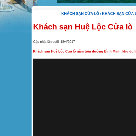
KHÁCH SẠN CỬA LÒ
›
KHÁCH SẠN CỬA 
Khách sạn Huệ Lộc Cửa lò
Cập nhật lần cuối: 18/4/2017
Khách sạn Huệ Lộc Cửa lò năm trên đường Bình Minh, khu du lị