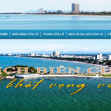
 THIỆU
NHÀ HÀNG CỬA LÒ
TOURS CỬA LÒ
DỊCH VỤ DU LỊCH CỬA LÒ
C