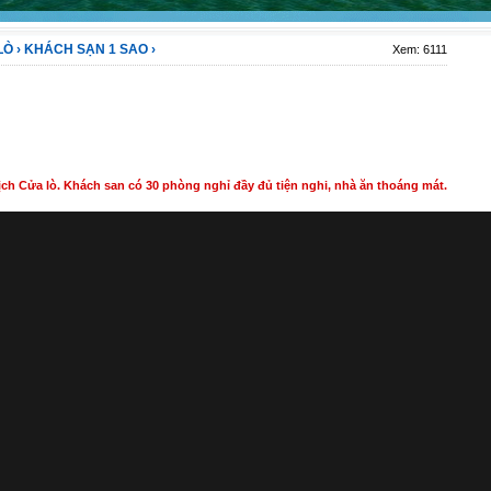
LÒ
›
KHÁCH SẠN 1 SAO
›
Xem: 6111
ch Cửa lò. Khách san có 30 phòng nghỉ đầy đủ tiện nghi, nhà ăn thoáng mát.