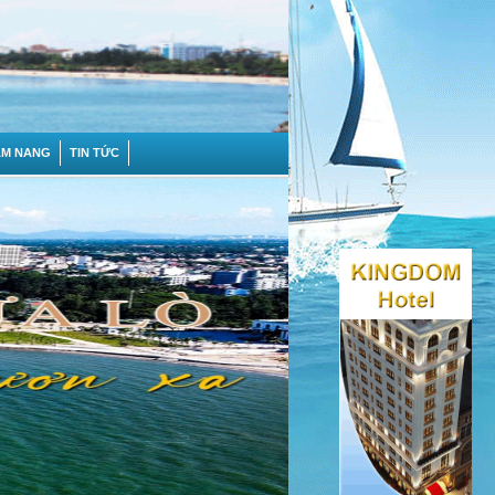
ẨM NANG
TIN TỨC