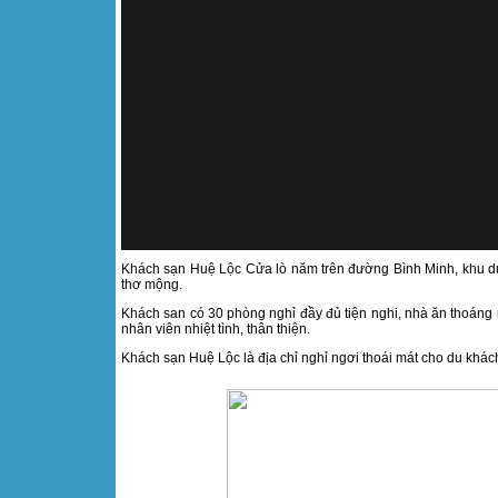
Khách sạn Huệ Lộc Cửa lò năm trên đường Bình Minh, khu du 
thơ mộng.
Khách san có 30 phòng nghỉ đầy đủ tiện nghi, nhà ăn thoáng
nhân viên nhiệt tình, thân thiện.
Khách sạn Huệ Lộc là địa chỉ nghỉ ngơi thoái mát cho du khách