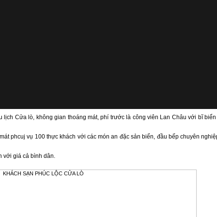
lịch Cửa lò, không gian thoáng mát, phí trước là công viên Lan Châu với bĩ biể
 mát phcuj vụ 100 thực khách với các món an đặc sản biển, đầu bếp chuyên nghiệ
 với giá cả bình dân.