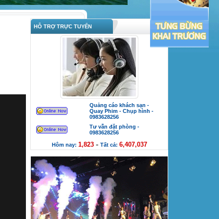
HỖ TRỢ TRỰC TUYẾN
Quảng cáo khách sạn -
Quay Phim - Chụp hình -
0983628256
Tư vẫn đặt phòng -
0983628256
-
1,823
6,407,037
Hôm nay:
Tất cả: