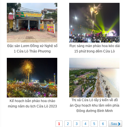
Đặc sản Lươn Đồng xứ Nghệ số
Rực sáng màn pháo hoa kéo dài
1 Cửa Lò Thảo Phương
15 phút trong đêm Cửa Lò
Thị xã Cửa Lò lấy ý kiến về đồ
Kế hoạch bắn pháo hoa chào
án Quy hoạch khu lâm viên phía
mừng năm du lịch Cửa Lò 2023
Đông đường Bình Minh
1
2
3
4
5
6
Sau