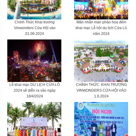
Chính Thức Khai trương
Mãn nhãn màn pháo hoa đêm
Vinwonders Cửa Hội vào
khai mạc Lễ hội du lịch Cửa Lò
01.06.2024
năm 2024
Lễ khai mạc DU LỊCH CỬA LÒ
CHÍNH THỨC: KHAI TRƯƠNG
2024 sẽ diễn ra vào ngày
VINWONDERS CỬA HỘI VÀO
18/4/2024
1.6.2024