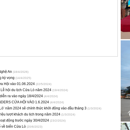
 Nghệ An
(18/4/2026)
ng kỳ vọng
(14/4/2025)
ửa Hội vào 01.06.2024
(22/5/2024)
Lễ hội du lịch Cửa Lò năm 2024
(19/4/2024)
diễn ra vào ngày 18/4/2024
(4/4/2024)
DERS CỬA HỘI VÀO 1.6.2024
(4/4/2024)
 Lò’ năm 2024 sẽ chính thức khởi động vào đầu tháng 3
(1/3/2024)
iệu lượt khách du lịch trong năm 2024
(1/3/2024)
hoạt động trước ngày 30/4/2024
(23/2/2024)
ổ về biển Cửa Lò
(20/6/2023)