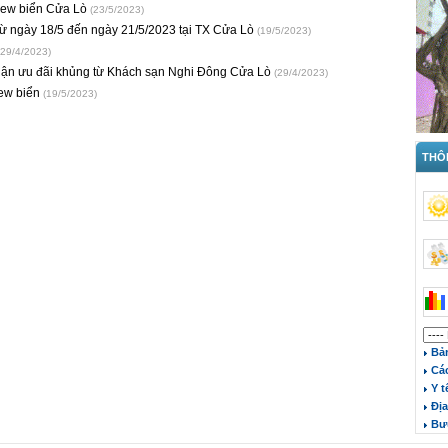
view biển Cửa Lò
(23/5/2023)
 từ ngày 18/5 đến ngày 21/5/2023 tại TX Cửa Lò
(19/5/2023)
(29/4/2023)
nhận ưu đãi khủng từ Khách sạn Nghi Đông Cửa Lò
(29/4/2023)
iew biển
(19/5/2023)
THÔN
Bản
Các
Y t
Địa
Bưu