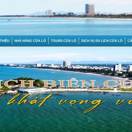
 THIỆU
NHÀ HÀNG CỬA LÒ
TOURS CỬA LÒ
DỊCH VỤ DU LỊCH CỬA LÒ
C