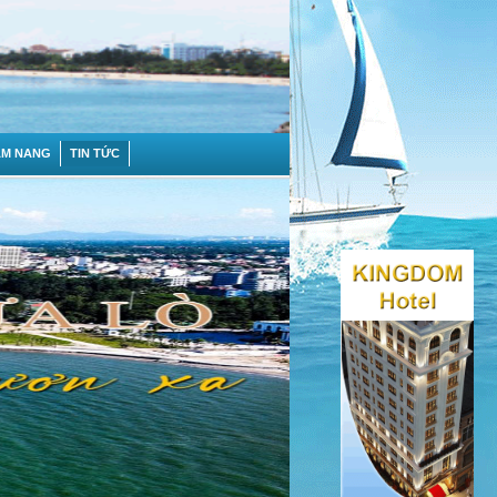
ẨM NANG
TIN TỨC