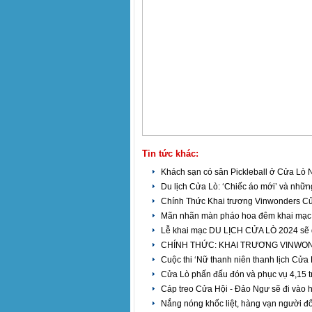
Tin tức khác:
Khách sạn có sân Pickleball ở Cửa Lò
Du lịch Cửa Lò: ‘Chiếc áo mới’ và nhữ
Chính Thức Khai trương Vinwonders C
Mãn nhãn màn pháo hoa đêm khai mạc 
Lễ khai mạc DU LỊCH CỬA LÒ 2024 sẽ 
CHÍNH THỨC: KHAI TRƯƠNG VINWON
Cuộc thi ‘Nữ thanh niên thanh lịch Cửa
Cửa Lò phấn đấu đón và phục vụ 4,15 tr
Cáp treo Cửa Hội - Đảo Ngư sẽ đi vào 
Nắng nóng khốc liệt, hàng vạn người đ