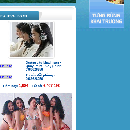
RỢ TRỰC TUYẾN
Quảng cáo khách sạn -
Quay Phim - Chụp hình -
0983628256
Tư vẫn đặt phòng -
0983628256
-
1,984
6,407,198
Hôm nay:
Tất cả: