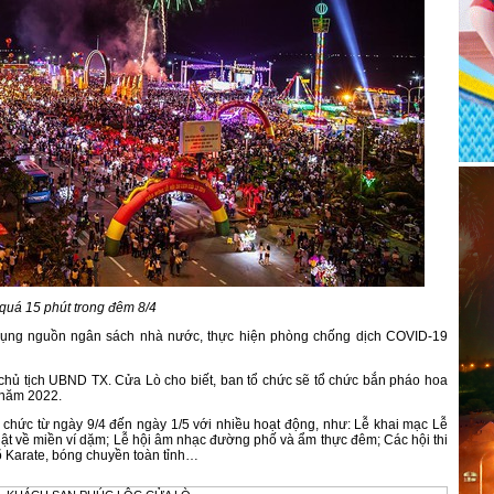
quá 15 phút trong đêm 8/4
ụng nguồn ngân sách nhà nước, thực hiện phòng chống dịch COVID-19
chủ tịch UBND TX. Cửa Lò cho biết, ban tổ chức sẽ tổ chức bắn pháo hoa
ò năm 2022.
 chức từ ngày 9/4 đến ngày 1/5 với nhiều hoạt động, như: Lễ khai mạc Lễ
uật về miền ví dặm; Lễ hội âm nhạc đường phố và ẩm thực đêm; Các hội thi
 võ Karate, bóng chuyền toàn tỉnh…