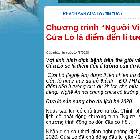
KHÁCH SẠN CỬA LÒ
›
TIN TỨC
›
Chương trình “Người Việ
Cửa Lò là điểm đến lí t
Cập nhật lần cuối: 14/5/2020
Với tình hình dịch bệnh trên thế giới và
Cửa Lò sẽ là điểm đến lí tưởng của du 
Cửa Lò (Nghệ An) được thiên nhiên ưu đãi
Cửa lò ngày nay đã trở thành
" ĐÔ THỊ
điểm đến lí tưởng của du khách cho mùa h
riêng, Nghệ An nói chung chưa có trường
Cửa lò sẵn sàng cho du lịch hè 2020
Ngay sau khi có chủ trương của Chính phủ
lịch đã phát động chương trình "Người
chương trình đồng bộ đón đầu cơ hội.
Nhận định sau thời gian nghỉ phòng dịch
2020, Cửa Lò đã chủ động đầu tư gần 40 t