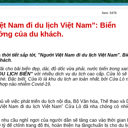
Xem: 5476
t Nam đi du lịch Việt Nam”: Biển
ưởng của du khách.
 thời tiết sắp tới, "Người Việt Nam đi du lịch Việt Nam". B
khách.
 cho bãi biển đẹp, dài, độ dốc vừa phải, nước biển trong xa
 DU LỊCH BIỂN"
với nhiều dịch vụ du lịch cao cấp. Cửa lò
sẽ
è. Đặc biết, Cửa lò là khu du lịch an toàn nhất, bởi Cửa Lò 
 hợp nào nhiễm Covid-19.
 về việc phát triển du lịch nội địa, Bộ Văn hóa, Thể thao và
 Việt Nam đi du lịch Việt Nam" Cửa Lò đã nha chóng có nhi
, nhu cầu nghỉ ngơi của người dân sẽ tăng cao vào thời gian 
ỷ để chỉnh trang đô thị, hoàn thiện hạ tầngchuẩn bị cho du l