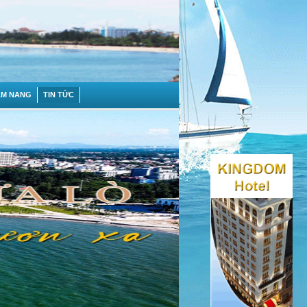
ẨM NANG
TIN TỨC