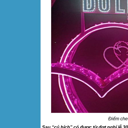
Điểm chec
Sau “cú hích” có được từ đợt nghỉ lễ 30