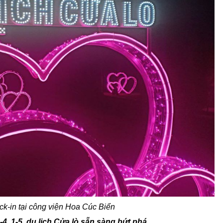
k-in tại công viện Hoa Cúc Biển
-4, 1-5, du lịch Cửa lò sẵn sàng bứt phá.