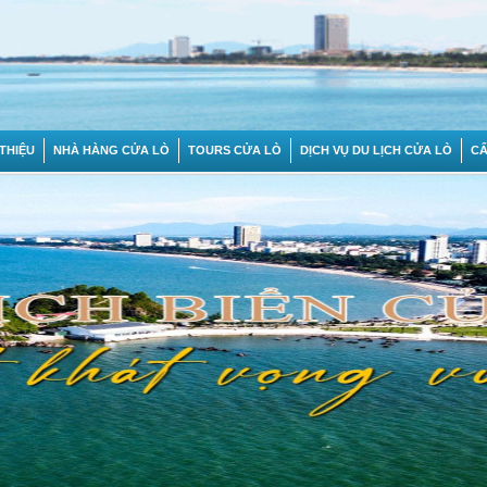
 THIỆU
NHÀ HÀNG CỬA LÒ
TOURS CỬA LÒ
DỊCH VỤ DU LỊCH CỬA LÒ
C