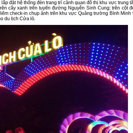
lắp đặt hệ thống đèn trang trí cảnh quan đô thị khu vực trung 
 trên cây xanh trên tuyến đường Nguyễn Sinh Cung; trên cột 
iểm check-in chụp ảnh trên khu vực Quảng trường Bình Minh 
 du lịch Cửa lò.