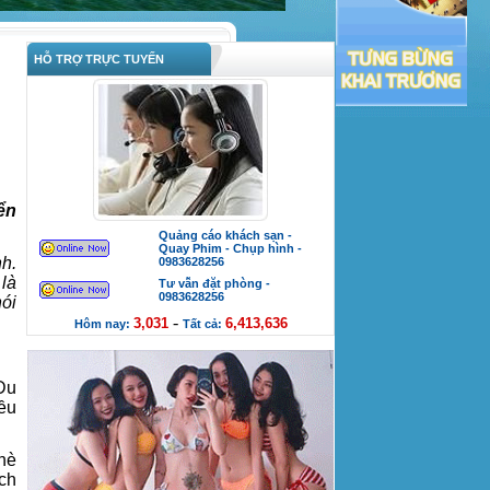
HỖ TRỢ TRỰC TUYẾN
iển
Quảng cáo khách sạn -
Quay Phim - Chụp hình -
nh.
0983628256
 là
Tư vẫn đặt phòng -
0983628256
nói
-
3,031
6,413,636
Hôm nay:
Tất cả:
 Du
ều
hè
ịch