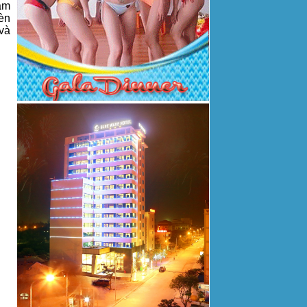
tâm
đèn
và