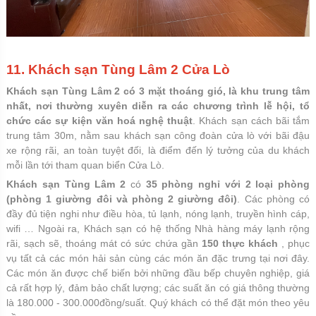
11.
Khách sạn Tùng Lâm 2 Cửa Lò
Khách sạn Tùng Lâm 2 có
3 mặt thoáng gió, là khu trung tâm
nhất, nơi thường xuyên diễn ra các chương trình lễ hội, tổ
chức các sự kiện văn hoá nghệ thuật
. Khách sạn cách bãi tắm
trung tâm 30m, nằm sau khách sạn công đoàn cửa lò với bãi đậu
xe rộng rãi, an toàn tuyệt đối, là điểm đến lý tưởng của du khách
mỗi lần tới tham quan biển Cửa Lò.
Khách sạn Tùng Lâm 2
có
35 phòng nghỉ với 2 loại phòng
(phòng 1 giường đôi và phòng 2 giường đôi)
. Các phòng có
đầy đủ tiện nghi như điều hòa, tủ lạnh, nóng lạnh, truyền hình cáp,
wifi … Ngoài ra, Khách sạn có hệ thống Nhà hàng máy lạnh rộng
rãi, sạch sẽ, thoáng mát có sức chứa gần
150 thực khách
, phục
vụ tất cả các món hải sản cùng các món ăn đặc trưng tại nơi đây.
Các món ăn được chế biến bởi những đầu bếp chuyên nghiệp, giá
cả rất hợp lý, đảm bảo chất lượng; các suất ăn có giá thông thường
là 180.000 - 300.000đồng/suất. Quý khách có thể đặt món theo yêu