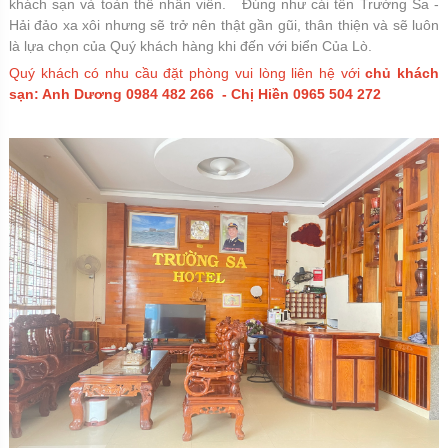
khách sạn và toàn thể nhân viên. Đúng như cái tên Trường Sa -
Hải đảo xa xôi nhưng sẽ trở nên thật gần gũi, thân thiện và sẽ luôn
là lựa chọn của Quý khách hàng khi đến với biển Của Lò.
Quý khách có nhu cầu đặt phòng vui lòng liên hệ với
chủ khách
sạn: Anh Dương 0984 482 266 - Chị Hiền 0965 504 272