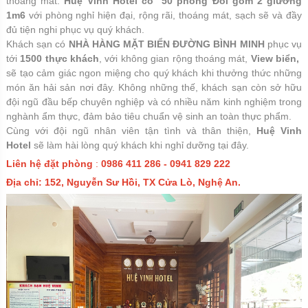
thoáng mát.
Huệ Vinh Hotel có 50 phòng Đôi gồm 2 giường
1m6
với phòng nghỉ hiện đại, rộng rãi, thoáng mát, sạch sẽ và đầy
đủ tiện nghi phục vụ quý khách.
Khách sạn có
NHÀ HÀNG MẶT BIỂN ĐƯỜNG BÌNH MINH
phục vụ
tới
1500 thực khách
, với không gian rộng thoáng mát,
View biển,
sẽ tạo cảm giác ngon miệng cho quý khách khi thưởng thức những
món ăn hải sản nơi đây. Không những thế, khách sạn còn sở hữu
đội ngũ đầu bếp chuyên nghiệp và có nhiều năm kinh nghiệm trong
nghành ẩm thực, đảm bảo tiêu chuẩn vệ sinh an toàn thực phẩm.
Cùng với đội ngũ nhân viên tận tình và thân thiện,
Huệ Vinh
Hotel
sẽ làm hài lòng quý khách khi nghỉ dưỡng tại đây.
Liên hệ đặt phòng
:
0986 411 286 - 0941 829 222
Địa chỉ: 152, Nguyễn Sư Hồi, TX Cửa Lò, Nghệ An.