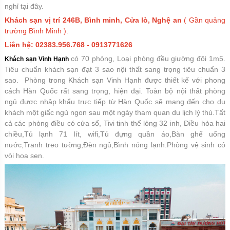
nghỉ tại đây.
Khách sạn vị trí 246B, Bình minh, Cửa lò, Nghệ an
( Gần quảng
trường Bình Minh ).
Liên hệ: 02383.956.768 - 0913771626
có 70 phòng, Loại phòng đều giường đôi 1m5.
Khách sạn Vinh Hạnh
Tiêu chuẩn khách sạn đạt 3 sao nội thất sang trọng tiêu chuẩn 3
sao. Phòng trong Khách sạn Vinh Hạnh được thiết kế với phong
cách Hàn Quốc rất sang trọng, hiện đại. Toàn bộ nội thất phòng
ngủ được nhập khẩu trực tiếp từ Hàn Quốc sẽ mang đến cho du
khách một giấc ngủ ngon sau một ngày tham quan du lịch lý thú.Tất
cả các phòng điều có cửa sổ, Tivi tinh thể lỏng 32 inh, Điều hòa hai
chiều,Tủ lạnh 71 lít, wifi,Tủ đựng quần áo,Bàn ghế uống
nước,Tranh treo tường,Đèn ngủ,Bình nóng lạnh.Phòng vệ sinh có
vòi hoa sen.