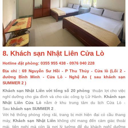
8. Khách sạn Nhật Liên Cửa Lò
Hotline đặt phòng: 0355 955 438 - 0976 040 228
Địa chỉ : 69 Nguyễn Sư Hồi - P Thu Thủy - Cửa lò (Lối 2 -
đường Bình Minh - Cửa Lò - Nghệ An ( sau khách sạn
SUMMER 2 )
Khách sạn Nhật Liên với tổng số 20 phòng
thuận lợi cho việc
nghỉ dưỡng cho gia đình và cho các công ty Lữ Hành.
Khánh sạn
Nhật Liên Cửa Lò
nằm ở khu trung tâm du lịch Cửa Lò -
Sau
khách sạn SUMMER 2
.
Với hệ thống phòng rộng rãi, trang bị mới hiện đại có cầu thang
máy,
Khách sạn Nhật Liên
không chỉ mang đến cảm giác thoải
mái, tiện nghi mà còn là nơi lý tưởng để du khách nghĩ dưỡng