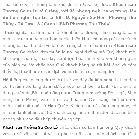
Tọa lạc ở vị trí trung tâm khu du lịch Cửa lò, được
Khách sạn
Trường Sa thiết kế 6 tầng, với 35 phòng nghỉ sang trọng đầy
đủ tiện nghi
.
Tọa lạc tại 66 - Đ. Nguyễn Sư Hồi - Phường Thu
Thủy - TX Cửa Lò ( Cạnh UBND Phường Thu Thủy) .
Trường Sa
- cái tên mà mỗi khi nhắc tới dường như chúng ta cảm
nhận được trọn vẹn sự bao la của biển khơi, cái nắng cái gió và cả
những bãi cát trải dài vô tận. Và cũng chính điều đó mà
Khách sạn
Trường Sa
không đơn thuần là nơi nghỉ dưỡng mà Quý khách mỗi
khi dừng chân tại nơi đây sẽ được hòa mình vào với không gian
của biển cả. Và chắc hẳn Quý khách hàng sẽ rất hài lòng và cảm
thấy thật thư thái với các dịch vụ mà khách sạn mang tới.
Hệ thống các phòng được thiết kế với đầy đủ tiện nghi. Tất cả đều
có Tivi tinh thể lỏng 32 inh,Điều hòa hai chiều,Tủ lạnh 71 lít, wifi,Tủ
đựng quần áo,Bàn ghế uống nước,Tranh treo tường,Đèn ngủ, Bình
nóng lạnh. Phòng vệ sinh có vòi hoa sen.Các trang thiết bị được
nhập khẩu hầu hết từ Hàn Quốc. Khách sạn có cầu thang máy, có
nhà ăn lạnh phục vụ 150 khách cùng lúc với thực đơn đặc sản biển
phong phú, các đầu bếp chuyên nghiệp.
chắc chắn sẽ làm hài lòng Quý khách
Khách sạn Trường Sa Cửa Lò
với cơ sở vật chất tốt và sự phục vụ ân cần, mến khách của Chủ