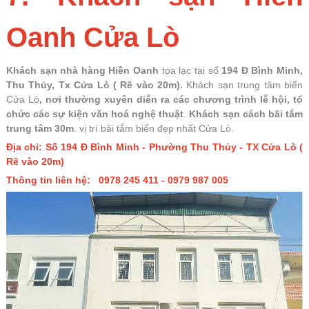
Oanh Cửa Lò
Khách sạn nhà hàng Hiền Oanh
tọa lạc tại số
194 Đ Bình Minh,
Thu Thủy, Tx Cửa Lò ( Rẽ vào 20m).
Khách sạn trung tâm biển
Cửa Lò
, nơi thường xuyên diễn ra các chương trình lễ hội, tổ
chức các sự kiện văn hoá nghệ thuật
.
Khách sạn cách bãi tắm
trung tâm 30m
. vị trí bãi tắm biển đẹp nhất Cửa Lò.
Địa chỉ: Số 194 Đ Bình Minh - Phường Thu Thủy - TX Cửa Lò (
Rẽ vào 20m)
Thông tin liên hệ:
0978 245 411 - 0979 987 005