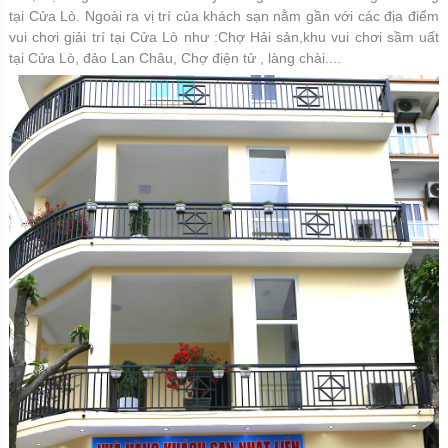
tại Cửa Lò. Ngoài ra vị trí của khách sạn nằm gần với các địa điểm
vui chơi giải trí tại Cửa Lò như :Chợ Hải sản,khu vui chơi sầm uất
tại Cửa Lò, đảo Lan Châu, Chợ điện tử , làng chài....