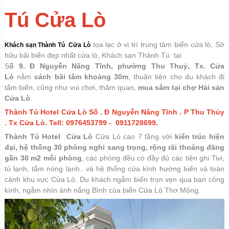
Tú Cửa Lò
tọa lạc ở vị trí trung tâm biển cửa lò, Sở
Khách sạn Thành Tú Cửa Lò
hữu bãi biển đẹp nhất cửa lò, Khách sạn Thành Tú tại
S
ố 9. Đ Nguyễn Năng Tĩnh, phường Thu Thuỷ, Tx. Cửa
Lò
nằm
cách bãi tắm khoảng 30m
, thuận tiện cho du khách đi
tắm biển, cũng như vui chơi, thăm quan,
mua sắm tại chợ Hải sản
Cửa Lò
.
Thành Tú Hotel Cửa Lò Số . Đ Nguyễn Năng Tĩnh . P Thu Thủy
. Tx Cửa Lò. Tell: 0976453799 - 0911728699.
Thành Tú Hotel Cửa Lò
Cửa Lò cao 7 tầng với
kiến trúc hiện
đại, hệ thống 30 phòng nghỉ sang trọng, rộng rãi thoáng đãng
gần 30 m2 mỗi phòng
, các phòng đều có đầy đủ các tiện ghi Tivi,
tủ lạnh, tắm nóng lạnh...và hệ thống cửa kính hướng biển và toàn
cảnh khu vực Cửa Lò. Du khách ngắm biển trọn vẹn qua ban công
kính, ngắm nhìn ánh nắng Bình của biển Cửa Lò Thơ Mộng.