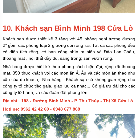
10. Khách sạn Bình Minh 198 Cửa Lò
Khách sạn được thiết kế 3 tầng với 45 phòng nghỉ tương đương
2* gồm các phòng loại 2 giường đôi rộng rãi. Tất cả các phòng đều
có diện tích rộng, có ban công nhìn ra biển và Đảo Lan Châu,
thoáng mát , nội thất đầy đủ, sang trọng; sân vườn rộng.
Nhà hàng được thiết kế theo phong cách hiện đại, rộng rãi thoáng
mát, 350 thực khách với các món ăn Á, Âu và các món ăn theo nhu
cầu của du khách, Nhà hàng - Khách sạn có không gian rộng cho
công ty tổ chức tiệc gala, giao lưu ca nhạc... Có giá ưu đãi cho các
công ty lữ hành, và các đoàn đặt phòng lớn.
Địa chỉ: 198 - Đường Bình Minh - P. Thu Thủy - Thị Xã Cửa Lò
Hotline: 0962 42 42 60 - 0948 677 868