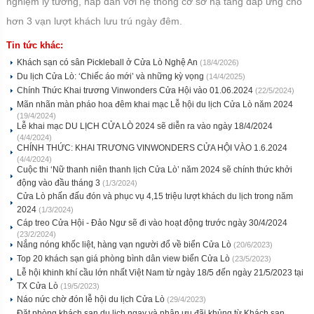
nghiệm lý tưởng, hấp dẫn với hệ thống cơ sở hạ tầng đáp ứng cho
hơn 3 vạn lượt khách lưu trú ngày đêm.
Tin tức khác:
Khách sạn có sân Pickleball ở Cửa Lò Nghệ An
(18/4/2026)
Du lịch Cửa Lò: ‘Chiếc áo mới’ và những kỳ vọng
(14/4/2025)
Chính Thức Khai trương Vinwonders Cửa Hội vào 01.06.2024
(22/5/2024)
Mãn nhãn màn pháo hoa đêm khai mạc Lễ hội du lịch Cửa Lò năm 2024
(19/4/2024)
Lễ khai mạc DU LỊCH CỬA LÒ 2024 sẽ diễn ra vào ngày 18/4/2024
(4/4/2024)
CHÍNH THỨC: KHAI TRƯƠNG VINWONDERS CỬA HỘI VÀO 1.6.2024
(4/4/2024)
Cuộc thi ‘Nữ thanh niên thanh lịch Cửa Lò’ năm 2024 sẽ chính thức khởi
động vào đầu tháng 3
(1/3/2024)
Cửa Lò phấn đấu đón và phục vụ 4,15 triệu lượt khách du lịch trong năm
2024
(1/3/2024)
Cáp treo Cửa Hội - Đảo Ngư sẽ đi vào hoạt động trước ngày 30/4/2024
(23/2/2024)
Nắng nóng khốc liệt, hàng vạn người đổ về biển Cửa Lò
(20/6/2023)
Top 20 khách sạn giá phòng bình dân view biển Cửa Lò
(23/5/2023)
Lễ hội khinh khí cầu lớn nhất Việt Nam từ ngày 18/5 đến ngày 21/5/2023 tại
TX Cửa Lò
(19/5/2023)
Náo nức chờ đón lễ hội du lịch Cửa Lò
(29/4/2023)
Đặt phòng khách sạn du lịch ngay và nhận ưu đãi khủng từ Khách sạn