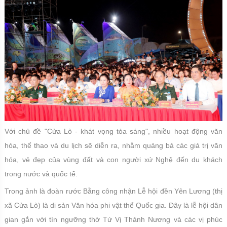
Với chủ đề "Cửa Lò - khát vọng tỏa sáng", nhiều hoạt động văn
hóa, thể thao và du lịch sẽ diễn ra, nhằm quảng bá các giá trị văn
hóa, vẻ đẹp của vùng đất và con người xứ Nghệ đến du khách
trong nước và quốc tế.
Trong ảnh là đoàn rước Bằng công nhận Lễ hội đền Yên Lương (thị
xã Cửa Lò) là di sản Văn hóa phi vật thể Quốc gia. Đây là lễ hội dân
gian gắn với tín ngưỡng thờ Tứ Vị Thánh Nương và các vị phúc