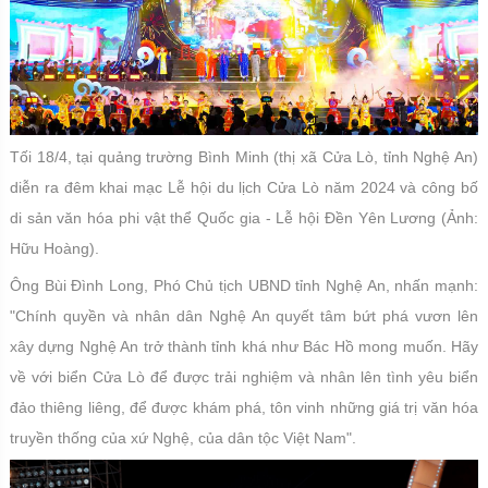
Tối 18/4, tại quảng trường Bình Minh (thị xã Cửa Lò, tỉnh Nghệ An)
diễn ra đêm khai mạc Lễ hội du lịch Cửa Lò năm 2024 và công bố
di sản văn hóa phi vật thể Quốc gia - Lễ hội Đền Yên Lương (Ảnh:
Hữu Hoàng).
Ông Bùi Đình Long, Phó Chủ tịch UBND tỉnh Nghệ An, nhấn mạnh:
"Chính quyền và nhân dân Nghệ An quyết tâm bứt phá vươn lên
xây dựng Nghệ An trở thành tỉnh khá như Bác Hồ mong muốn. Hãy
về với biển Cửa Lò để được trải nghiệm và nhân lên tình yêu biển
đảo thiêng liêng, để được khám phá, tôn vinh những giá trị văn hóa
truyền thống của xứ Nghệ, của dân tộc Việt Nam".