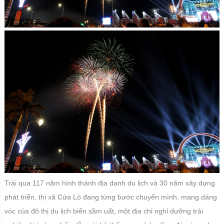
Trải qua 117 năm hình thành địa danh du lịch và 30 năm xây dựng
phát triển, thị xã Cửa Lò đang từng bước chuyển mình, mang dáng
vóc của đô thị du lịch biển sầm uất, một địa chỉ nghỉ dưỡng trải