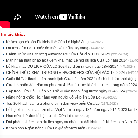
Tin tức khác:
Khách sạn có sân Pickleball ở Cửa Lò Nghệ An
(18/4/2026)
Du lịch Cửa Lò: ‘Chiếc áo mới’ và những kỳ vọng
(14/4/2025)
Chính Thức Khai trương Vinwonders Cửa Hội vào 01.06.2024
(22/5/2024)
Mãn nhãn màn pháo hoa đêm khai mạc Lễ hội du lịch Cửa Lò năm 2024
(19/4/
Lễ khai mạc DU LỊCH CỬA LÒ 2024 sẽ diễn ra vào ngày 18/4/2024
(4/4/2024)
CHÍNH THỨC: KHAI TRƯƠNG VINWONDERS CỬA HỘI VÀO 1.6.2024
(4/4/20
Cuộc thi ‘Nữ thanh niên thanh lịch Cửa Lò’ năm 2024 sẽ chính thức khởi động
Cửa Lò phấn đấu đón và phục vụ 4,15 triệu lượt khách du lịch trong năm 2024
Cáp treo Cửa Hội - Đảo Ngư sẽ đi vào hoạt động trước ngày 30/4/2024
(23/2/2
Nắng nóng khốc liệt, hàng vạn người đổ về biển Cửa Lò
(20/6/2023)
Top 20 khách sạn giá phòng bình dân view biển Cửa Lò
(23/5/2023)
Lễ hội khinh khí cầu lớn nhất Việt Nam từ ngày 18/5 đến ngày 21/5/2023 tại 
Náo nức chờ đón lễ hội du lịch Cửa Lò
(29/4/2023)
Đặt phòng khách sạn du lịch ngay và nhận ưu đãi khủng từ Khách sạn Nghi 
Khách sạn Ngân hàng Cửa Lò giá tốt view biển
(19/5/2023)