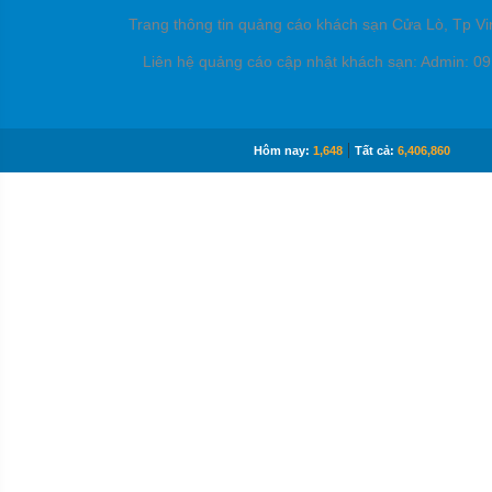
Trang thông tin quảng cáo khách sạn Cửa Lò, Tp V
Liên hệ quảng cáo cập nhật khách sạn: Admin: 
|
Hôm nay:
1,648
Tất cả:
6,406,860