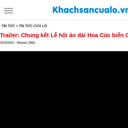
TIN TỨC
> TIN TỨC CỬA LÒ
Trailer: Chung kết Lễ hội áo dài Hoa Cúc biển 
16/3/2023 - Viewed: 2892