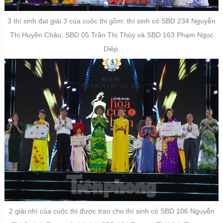
3 thí sinh đạt giải 3 của cuộc thi gồm: thí sinh có SBD 234 Nguyễn
Thị Huyền Châu; SBD 05 Trần Thị Thúy và SBD 163 Phạm Ngọc
Diệp.
2 giải nhì của cuộc thi được trao cho thí sinh có SBD 106 Nguyễn