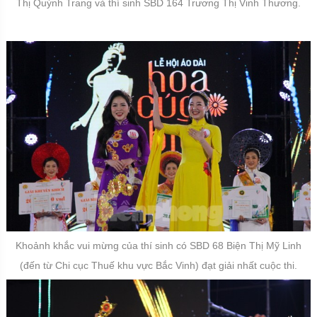
Thị Quỳnh Trang và thí sinh SBD 164 Trương Thị Vinh Thương.
Khoảnh khắc vui mừng của thí sinh có SBD 68 Biện Thị Mỹ Linh
(đến từ Chi cục Thuế khu vực Bắc Vinh) đạt giải nhất cuộc thi.