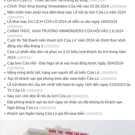
Du lịch Cửa Lò: ‘Chiếc áo mới’ và những kỳ vọng
(14/4/2025)
Chính Thức Khai trương Vinwonders Cửa Hội vào 01.06.2024
(22/5/2024)
Mãn nhãn màn pháo hoa đêm khai mạc Lễ hội du lịch Cửa Lò năm 2024
(19/4/2024)
Lễ khai mạc DU LỊCH CỬA LÒ 2024 sẽ diễn ra vào ngày 18/4/2024
(4/4/2024)
CHÍNH THỨC: KHAI TRƯƠNG VINWONDERS CỬA HỘI VÀO 1.6.2024
(4/4/2024)
Cuộc thi ‘Nữ thanh niên thanh lịch Cửa Lò’ năm 2024 sẽ chính thức khởi
động vào đầu tháng 3
(1/3/2024)
Cửa Lò phấn đấu đón và phục vụ 4,15 triệu lượt khách du lịch trong năm
2024
(1/3/2024)
Cáp treo Cửa Hội - Đảo Ngư sẽ đi vào hoạt động trước ngày 30/4/2024
(23/2/2024)
Nắng nóng khốc liệt, hàng vạn người đổ về biển Cửa Lò
(20/6/2023)
Top 20 khách sạn giá phòng bình dân view biển Cửa Lò
(23/5/2023)
Lễ hội khinh khí cầu lớn nhất Việt Nam từ ngày 18/5 đến ngày 21/5/2023 tại
TX Cửa Lò
(19/5/2023)
Náo nức chờ đón lễ hội du lịch Cửa Lò
(29/4/2023)
Đặt phòng khách sạn du lịch ngay và nhận ưu đãi khủng từ Khách sạn
Nghi Đông Cửa Lò
(29/4/2023)
Khách sạn Ngân hàng Cửa Lò giá tốt view biển
(19/5/2023)