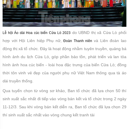
do UBND thị xã Cửa Lò phối
Lễ hội Áo dài Hoa cúc biển Cửa Lò 2023
hợp với Hội Liên hiệp Phụ nữ,
và Liên đoàn lao
Đoàn Thanh niên
động thị xã tổ chức. Đây là hoạt động nhằm tuyên truyền, quảng bá
hình ảnh du lịch Cửa Lò, góp phần bảo tồn, phát triển và lan tỏa
hình ảnh hoa cúc biển - loài hoa đặc trưng của biển Cửa Lò; đồng
thời tôn vinh vẻ đẹp của người phụ nữ Việt Nam thông qua tà áo
dài truyền thống.
Qua tuyển chọn từ vòng sơ khảo, Ban tổ chức đã lựa chọn 50 thí
sinh xuất sắc nhất đi tiếp vào vòng bán kết và tổ chức trong 2 ngày
11-12/3. Sau khi vòng bán kết diễn ra, Ban tổ chức đã lựa chọn 29
thí sinh xuất sắc nhất vào vòng chung kết tranh tài