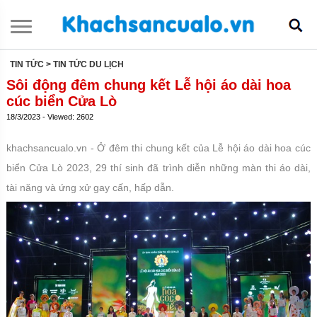
TIN TỨC
> TIN TỨC DU LỊCH
Sôi động đêm chung kết Lễ hội áo dài hoa
cúc biển Cửa Lò
18/3/2023 - Viewed: 2602
khachsancualo.vn - Ở đêm thi chung kết của Lễ hội áo dài hoa cúc
biển Cửa Lò 2023, 29 thí sinh đã trình diễn những màn thi áo dài,
tài năng và ứng xử gay cấn, hấp dẫn.